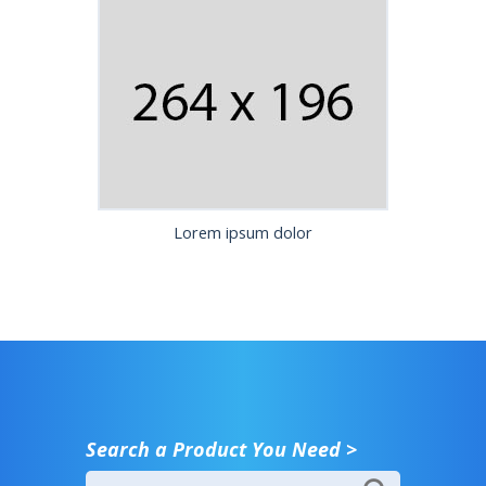
Lorem ipsum dolor
Search a Product You Need >
Search